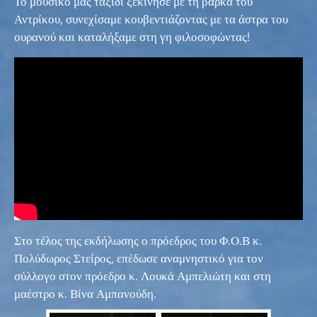
Το μουσικό μας ταξίδι ξεκίνησε με τη βάρκα του
Αντρίκου, συνεχίσαμε κουβεντιάζοντας με τα άστρα του
ουρανού και καταλήξαμε στη γη φιλοσοφώντας!
Στο τέλος της εκδήλωσης ο πρόεδρος του Φ.Ο.Β κ.
Πολύδωρος Στείρος, επέδωσε αναμνηστικό για τον
σύλλογο στον πρόεδρο κ. Λουκά Αμπελιώτη και στη
μαέστρο κ. Βίνα Αμπανούδη.