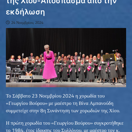
της Χίου-Απόσπασμα από την
εκδήλωση
24 Νοεμβρίου, 2024
Το Σάββατο 23 Νοεμβρίου 2024 η χορωδία του
«Γεωργίου Βούρου» με μαέστρο τη Βίνα Αμπανούδη
συμμετείχε στην 8η Συνάντηση των χορωδιών της Χίου.
Η πρώτη χορωδία του «Γεωργίου Βούρου» συγκροτήθηκε
το 1984, έτος ίδρυσης του Συλλόγου, με μαέστρο τον κ.