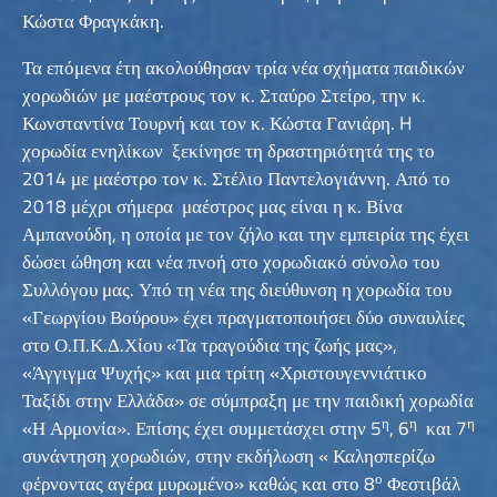
Κώστα Φραγκάκη.
Τα επόμενα έτη ακολούθησαν τρία νέα σχήματα παιδικών
χορωδιών με μαέστρους τον κ. Σταύρο Στείρο, την κ.
Κωνσταντίνα Τουρνή και τον κ. Κώστα Γανιάρη. H
χορωδία ενηλίκων ξεκίνησε τη δραστηριότητά της το
2014 με μαέστρο τον κ. Στέλιο Παντελογιάννη. Από το
2018 μέχρι σήμερα μαέστρος μας είναι η κ. Βίνα
Αμπανούδη, η οποία με τον ζήλο και την εμπειρία της έχει
δώσει ώθηση και νέα πνοή στο χορωδιακό σύνολο του
Συλλόγου μας. Υπό τη νέα της διεύθυνση η χορωδία του
«Γεωργίου Βούρου» έχει πραγματοποιήσει δύο συναυλίες
στο Ο.Π.Κ.Δ.Χίου «Τα τραγούδια της ζωής μας»,
«Άγγιγμα Ψυχής» και μια τρίτη «Χριστουγεννιάτικο
Ταξίδι στην Ελλάδα» σε σύμπραξη με την παιδική χορωδία
η
η
η
«Η Αρμονία». Επίσης έχει συμμετάσχει στην 5
, 6
και 7
συνάντηση χορωδιών, στην εκδήλωση « Καλησπερίζω
ο
φέρνοντας αγέρα μυρωμένο» καθώς και στο 8
Φεστιβάλ