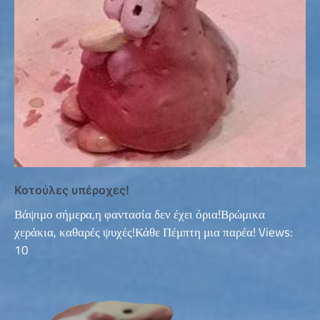
Κοτούλες υπέροχες!
Βάψιμο σήμερα,η φαντασία δεν έχει όρια!Βρώμικα
χεράκια, καθαρές ψυχές!Κάθε Πέμπτη μια παρέα! Views:
10