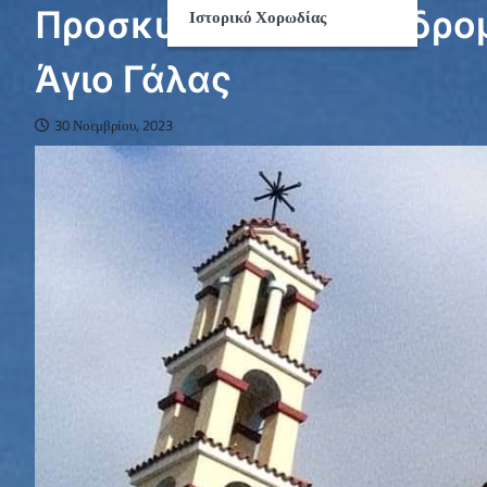
Προσκυνηματική εκδρομ
Ιστορικό Χορωδίας
Άγιο Γάλας
30 Νοεμβρίου, 2023