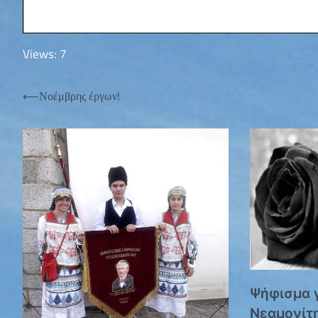
Views: 7
Πλοήγηση
⟵
Νοέμβρης έργων!
άρθρων
Ψήφισμα γ
Νεαμονίτ