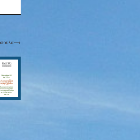
τόπουλα
⟶