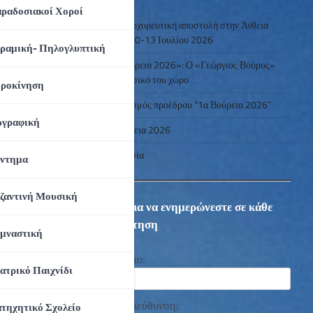
ραδοσιακοί Χοροί
Μουσικοχορευτική αποστολή στην Άνθεια
Έβρου 10-13 Ιουλίου 2026
ραμική- Πηλογλυπτική
«1α Βούρεια 2026»: Ο «Γεώργιος Βούρος»
στον φυσικό του χώρο
ροκίνηση
Χαιρετισμός προέδρου “1α Βούρεια 2026”
γραφική
1α Βούρεια 2026
Αιμοδοσία
ντημα
ζαντινή Μουσική
Εγγραφείτε για να ενημερώνεστε σε κάθε
νέα μας ανάρτηση
μναστική
Ονοματεπώνυμο:
ατρικό Παιχνίδι
Ηλεκτρονική διεύθυνση:
τηχητικό Σχολείο