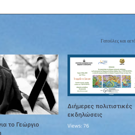
Γατούλες και αε
Διήμερες πολιτιστικές
εκδηλώσεις
ια το Γεώργιο
Views: 76
η