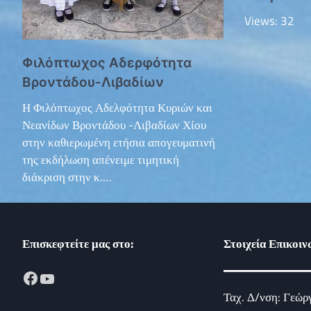
Views: 32
Φιλόπτωχος Αδερφότητα
Βροντάδου-Λιβαδίων
Η Φιλόπτωχος Αδελφότητα Κυριών και
Νεανίδων Βροντάδου -Λιβαδίων Χίου
στην καθιερωμένη ετήσια απογευματινή
της εκδήλωση απένειμε τιμητική
διάκριση στην κ.…
Επισκεφτείτε μας στο:
Στοιχεία Επικοιν
Facebook
YouTube
Ταχ. Δ/νση: Γεώρ