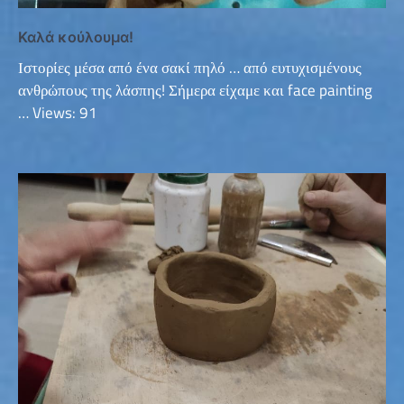
Καλά κούλουμα!
Ιστορίες μέσα από ένα σακί πηλό … από ευτυχισμένους
ανθρώπους της λάσπης! Σήμερα είχαμε και face painting
… Views: 91