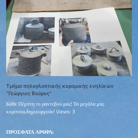
Τμήμα πηλογλυπτικής κεραμικής ενηλίκων
“Γεώργιος Βούρος”
Κάθε Πέμπτη το ραντεβού μας! Τα μεγάλα μας
κορίτσια,δημιουργούν! Views: 3
ΠΡΟΣΦΑΤΑ ΑΡΘΡΑ: