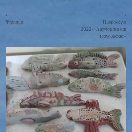
Πλοήγηση
⟵
⟶
Ψήφισμα
Ημερολόγιο
άρθρων
2023-«Λαχνίσματα και
τραγουδάκια»