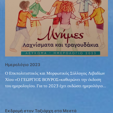
Ημερολόγιο 2023
Ο Επκπολιτιστικός και Μορφωτικός Σύλλογος Λιβαδίων
Χίου «Ο ΓΕΩΡΓΙΟΣ ΒΟΥΡΟΣ»καθιερώνει την έκδοση
του ημερολογίου. Για το 2023 έχει εκδώσει ημερολόγιο…
Eκδρομή στον Ταξιάρχη στα Μεστά